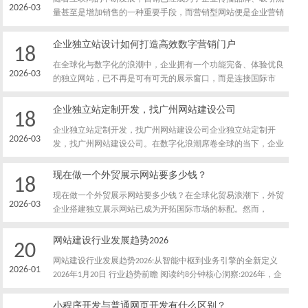
过深入分析用户的特征、需求、兴趣和行为习惯，网站设计才能
2026-03
量甚至是增加销售的一种重要手段，而营销型网站便是企业营销
更加精确。企业可以通过市场调研、用户访谈和数据分析等方
的核心载体之一。那么什么是营销型网站呢？简单来说，营销型
式，了解目标群体的画像。
网站是指能够通过网站展现企业产品、服务、品牌或者战略的不
企业独立站设计如何打造高效数字营销门户
18
同之处，从而吸引目标客户并促使其完成购买、预约、咨询或者
在全球化与数字化的浪潮中，企业拥有一个功能完备、体验优良
其他转化行为的一种网站。而要打造一个高效的营销型网站，离
2026-03
的独立网站，已不再是可有可无的展示窗口，而是连接国际市
不开以下几个方面的因素:一、设计与用户体验网站设计是影响
场、塑造品牌形象、驱动业务增长的核心数字资产。对于地处粤
用户仅此访问网站的关键因素之一，而的设计则能够增强用户的
港澳大湾区、拥有深厚制造业基础和外贸传统的企业而言，打造
企业独立站定制开发，找广州网站建设公司
留存率和转化率，为网站的营销策略打下基础。
18
一个高效的独立站，构建起坚实的数字营销门户，是拥抱新业
企业独立站定制开发，找广州网站建设公司企业独立站定制开
态、开拓新渠道的关键一步。一个高效的独立站，其意义远不止
2026-03
发，找广州网站建设公司。在数字化浪潮席卷全球的当下，企业
于“网上名片”。它是一个全天候的全球业务展厅，一个精准的客
独立站已成为品牌出海、业务拓展的核心载体。不同于模板化建
户数据收集中心，一个自动化营销活动的承载平台，更是企业品
站的千篇一律，企业独立站定制开发通过深度融合品牌基因与业
现在做一个外贸展示网站要多少钱？
牌故事与专业价值的直接传达者。
18
务逻辑，为企业打造专属的线上门户。而广州作为中国科技创新
现在做一个外贸展示网站要多少钱？在全球化贸易浪潮下，外贸
的前沿阵地，汇聚了众多具备国际化视野与技术实力的建站服务
2026-03
企业搭建独立展示网站已成为开拓国际市场的标配。然而，
商，其中广州市网站制作凭借十年行业深耕，成为企业定制化独
&quot;做一个外贸展示网站要多少钱？&quot;仍是许多企业决策
立站建设的合作伙伴。网站定制化服务:从需求洞察到价值落地
时的核心疑问。本文将结合行业数据与广州网站制作的典型案
网站建设行业发展趋势2026
企业独立站定制开发的核心在于“精准匹配”。
20
例，拆解建站成本构成，为企业提供精准预算参考。一、基础型
网站建设行业发展趋势2026:从智能中枢到业务引擎的全新定义
网站:8000-15000元起步对于初创企业或测试市场的外贸团队，基
2026-01
2026年1月20日 行业趋势前瞻 阅读约8分钟核心洞察:2026年，企
础展示型网站是性价比之选。这类网站通常包含5-10个页面，支
业网站正经历从“数字名片”到“智能业务中枢”的根本性转变。随
持中英双语切换、产品图片展示、基础SEO优化等功能。
着全球网站建设市场以约6.3%的年复合增长率持续扩张，技术驱
小程序开发与普通网页开发有什么区别？