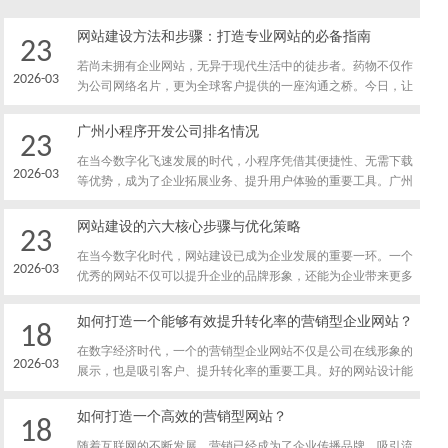
网站建设方法和步骤：打造专业网站的必备指南
23
若尚未拥有企业网站，无异于现代生活中的徒步者。药物不仅作
2026-03
为公司网络名片，更为全球客户提供的一座沟通之桥。今日，让
我们共同探讨如何从零起步，创建一个兼具时尚感和实用性的企
业网站。1.网站建设的初心:为什么要建站？明确网站建设之目的
广州小程序开发公司排名情况
23
至关重要，此乃确定建站方向和制定相应策略的基础。
在当今数字化飞速发展的时代，小程序凭借其便捷性、无需下载
2026-03
等优势，成为了企业拓展业务、提升用户体验的重要工具。广州
作为大湾地区的经济、文化中心，拥有众多小程序开发公司。那
么，广州小程序开发公司排名情况究竟如何呢？本文将为您进行
网站建设的六大核心步骤与优化策略
23
详细剖析。广州小程序开发市场的现状随着移动互联网的普及，
在当今数字化时代，网站建设已成为企业发展的重要一环。一个
广州的企业对小程序的需求日益增长。无论是餐饮、零售、旅游
2026-03
优秀的网站不仅可以提升企业的品牌形象，还能为企业带来更多
还是教育等行业，都希望通过小程序来吸引更多的客户，提高运
的潜在客户和业务机会。然而，网站建设并非一蹴而就的过程，
营效率。这就催生了大量的小程序开发公司。
需要经历一系列核心步骤，并进行相应的优化策略。本文将深度
如何打造一个能够有效提升转化率的营销型企业网站？
18
解析网站建设的六大核心步骤与优化策略，帮助企业更好地进行
在数字经济时代，一个的营销型企业网站不仅是公司在线形象的
网站建设。一、明确网站目标与定位深度剖析:网站建设的六大
2026-03
展示，也是吸引客户、提升转化率的重要工具。好的网站设计能
核心环节与优化策略揭秘在数字时代的浪潮中，网站建设已然成
够有效地提升用户体验，从而促进潜在客户的转化。本文将详细
为企业展示形象、推广产品和服务的重要窗口。
探讨如何打造一个能够有效提升转化率的营销型企业网站。明确
如何打造一个高效的营销型网站？
18
目标群体首先，明确目标群体是创建有效营销型网站的前提。通
随着互联网的不断发展，营销已经成为了企业传播品牌、吸引流